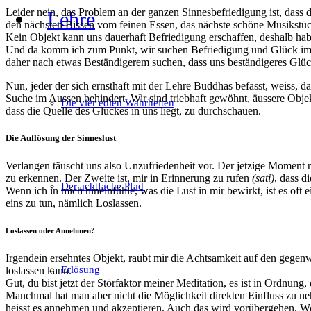
Leider nein, das Problem an der ganzen Sinnesbefriedigung ist, dass 
Lehre
den nächsten Bissen vom feinen Essen, das nächste schöne Musikstü
Kein Objekt kann uns dauerhaft Befriedigung erschaffen, deshalb ha
Und da komm ich zum Punkt, wir suchen Befriedigung und Glück im Au
daher nach etwas Beständigerem suchen, dass uns beständigeres Glüc
Nun, jeder der sich ernsthaft mit der Lehre Buddhas befasst, weiss, d
Suche im Aussen behindert. Wir sind triebhaft gewöhnt, äussere Objek
Die vier edlen Wahrheiten
dass die Quelle des Glückes in uns liegt, zu durchschauen.
Die Auflösung der Sinneslust
Verlangen täuscht uns also Unzufriedenheit vor. Der jetzige Moment rei
zu erkennen. Der Zweite ist, mir in Erinnerung zu rufen
(sati)
, dass d
Der achtfache Pfad
Wenn ich in mich hineinfühle, was die Lust in mir bewirkt, ist es of
eins zu tun, nämlich Loslassen.
Loslassen oder Annehmen?
Irgendein ersehntes Objekt, raubt mir die Achtsamkeit auf den gegen
Erlösung
loslassen kann.
Gut, du bist jetzt der Störfaktor meiner Meditation, es ist in Ordnung
Manchmal hat man aber nicht die Möglichkeit direkten Einfluss zu n
heisst es annehmen und akzeptieren. Auch das wird vorübergehen. Wo