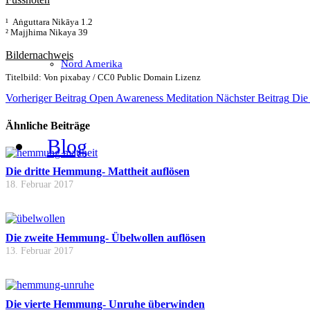
¹ Aṅguttara Nikāya 1.2
² Majjhima Nikaya 39
Bildernachweis
Nord Amerika
Titelbild: Von pixabay / CC0 Public Domain Lizenz
Vorheriger Beitrag
Open Awareness Meditation
Nächster Beitrag
Die
Ähnliche Beiträge
Blog
Die dritte Hemmung- Mattheit auflösen
18. Februar 2017
Die zweite Hemmung- Übelwollen auflösen
13. Februar 2017
Die vierte Hemmung- Unruhe überwinden