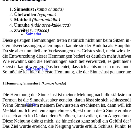
Sinneslust
(kama-chanda)
Übelwollen
(vyāpāda)
Mattheit
(thina-middha)
Unruhe
(uddhacca-kukkucca)
Zweifel
(vicikicca)
Samatha
Diese geistigen Hemmungen treten natürlich nicht nur beim Sitzen in d
Gemütsverfassungen, allerdings erkannte sie der Buddha als Haupthinde
Da sie aber unmittelbare Verfassungen des Geistes sind, nicht wie di
die Entwurzelung dieser Hemmungen bedarf es deutlich mehr Aufwand,
Wie erwähnt, sind die Hemmungen auch tief verwurzelt, es geht hier
zuerst erkannt werden. Das bedeutet, dass ich achtsam sein muss und 
Satipatthana
So möchte ich hier die erste Hemmung, die der Sinneslust genauer an
1.Hemmung Sinneslust
(kama-chanda)
Die Hemmung der Sinneslust ist meiner Meinung nach die stärkste und 
Formen ist die Sinneslust aber geneigt, daran lässt sie sich schlussend
Metta
Wenn Sinneslust im meinem Bewusstsein erschienen ist, dann will ich
Meditation. Ich will ein angenehmes Objekt durch die 6 Sinne erfah
dass ich auch im Denken dem Schönen, Lustvollen, dem Angenehmen 
Diese Neigung drängt mich, sie hinterlässt ganz subtil ein Gefühl de
Das Ziel wurde erreicht, die Neigung wurde erfüllt. Schluss, Punkt,