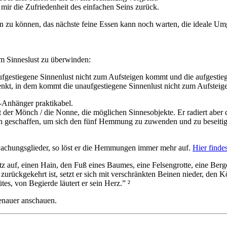
 mir die Zufriedenheit des einfachen Seins zurück.
zu können, das nächste feine Essen kann noch warten, die ideale Umgeb
um Sinneslust zu überwinden:
ufgestiegene Sinnenlust nicht zum Aufsteigen kommt und die aufgestieg
nkt, in dem kommt die unaufgestiegene Sinnenlust nicht zum Aufsteige
n-Anhänger praktikabel.
rt der Mönch / die Nonne, die möglichen Sinnesobjekte. Er radiert abe
en geschaffen, um sich den fünf Hemmung zu zuwenden und zu beseitig
rwachungsglieder, so löst er die Hemmungen immer mehr auf.
Hier finde
uf, einen Hain, den Fuß eines Baumes, eine Felsengrotte, eine Bergesg
kgekehrt ist, setzt er sich mit verschränkten Beinen nieder, den Körp
s, von Begierde läutert er sein Herz.” ²
enauer anschauen.