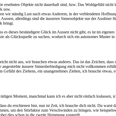
die ersehnten Objekte nicht dauerhaft sind, bzw. Das Wohlgefühl nicht l
ck usw.
ben wir ständig Lust nach etwas Anderem, in der verblendeten Hoffnung
ssen, allerdings sind die äusseren Sinnesobjekte nur der Auslöser f
k bringt.
ass es dieses beständigere Glück im Aussen nicht gibt, es ist im eigenen
te als Glücksquelle zu suchen, wodurch sich ein autonomes Muster in d
cht nicht aus, wir brauchen etwas anderes. Das ist das Zeichen, dass di
ie angestrebte äussere Sinnesbefriedigung mich nicht vollkommen erfüll
t ein Gefühl des Ziehens, ein unangenehmes Ziehen, ich brauche etwas, 
wärtigen Moment, manchmal kann ich es aber nicht einfach loslassen, ic
, dass du erschienen bist, nun ist Zeit, ich brauche dich nicht. Du wars
ehmen, um den Störfaktor zum Verschwinden zu bringen, wie beispielsw
bei dies schon in die zweite Hemmung vorgreift.