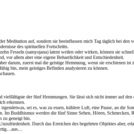
er Meditation auf, sondern sie beeinflussen mich Tag täglich bei den v
rnisse des spirituellen Fortschritts.
e zehn Fesseln (samyojana) latent weilen oder wirken, können sie schne
 vor allem aber eine eigene Beharrlichkeit und Entschiedenheit.
 aber darum, zuerst mal die geistige Hemmung, wenn sie erschienen i
fähig bin, mein geistiges Befinden analysieren zu können.
schauen.
vielfältigste der fünf Hemmungen. Sie lässt sich nicht immer auf den e
lich erkennen.
 irgendetwas, sei es, was zu essen, kühlere Luft, eine Pause, an die 
ren. Im Buddhismus werden die fünf Sinne Sehen, Hören, Schmecken, Ri
zu geneigt bin.
r Unzufriedenheit. Durch das Erreichen des begehrten Objektes aber, er
 fertig…aus…