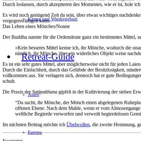
Durch loslassen, durch akzeptieren des Momentes, wie er ist, hole ich
Es wird noch genügend Zeit da sein, über etwas wichtiges nachdenken 
Karma und Wiedergeburt
vergegenwärtigen kann.
Das Leben eines Mönches/Nonne
Der Buddha nannte für die Ordensleute ganz ein bestimmtes Mittel, 
«Kein besseres Mittel kenne ich, ihr Mönche, wodurch die una
nämlich, ihr Mönche, über ein widerliches Objekt weise nachde
Retreat-Guide
Es ist ein sehr gutes Mittel, aber möglicherweise nicht für jeden Laie
Durch die Einfachheit, durch das Gelübde der Besitzlosigkeit, minde
vollkommen aus. Sie verlagern sich, dennoch hat er gute Bedingung
schult.
Die Praxis der
Satipatthana
gipfelt in der Kultivierung der sieben E
Asien
“Da sucht, ihr Mönche, der Mönch einen abgelegenen Ruheplatz a
offenen Ebene. Nach dem Mahle, wenn er vom Almosengange zurüc
weltliche Begierde verworfen und verweilt begierdelosen Gemüte
Im nächsten Beitrag möchte ich
Übelwollen
, die zweite Hemmung, g
Europa
Fussnoten