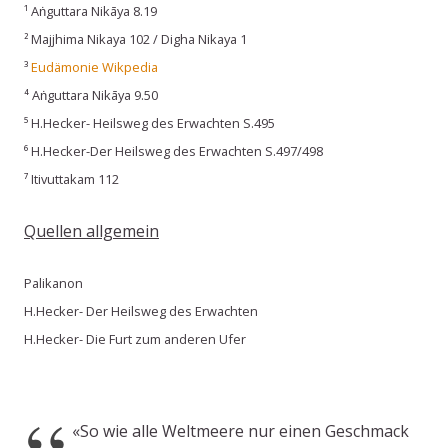
¹ Aṅguttara Nikāya 8.19
² Majjhima Nikaya 102 / Digha Nikaya 1
³
Eudämonie Wikpedia
⁴ Aṅguttara Nikāya 9.50
⁵ H.Hecker- Heilsweg des Erwachten S.495
⁶ H.Hecker-Der Heilsweg des Erwachten S.497/498
⁷ Itivuttakam 112
Quellen allgemein
Palikanon
H.Hecker- Der Heilsweg des Erwachten
H.Hecker- Die Furt zum anderen Ufer
«So wie alle Weltmeere nur einen Geschmack