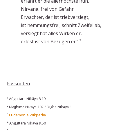
erfährt er die allerhöchste Ruh,
Nirvana, frei von Gefahr.
Erwachter, der ist triebversiegt,
ist hemmungsfrei, schnitt Zweifel ab,
versiegt hat alles Wirken er,
erlöst ist von Bezügen er.” ⁷
Fussnoten
¹ Aṅguttara Nikāya 8.19
² Majjhima Nikaya 102 / Digha Nikaya 1
³
Eudämonie Wikpedia
⁴ Aṅguttara Nikāya 9.50