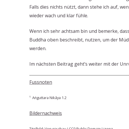
Falls dies nichts nützt, dann stehe ich auf, w
wieder wach und klar fühle.
Wenn ich sehr achtsam bin und bemerke, dass 
Buddha oben beschreibt, nutzen, um der Müdig
werden.
Im nächsten Beitrag geht’s weiter mit der Unr
Fussnoten
¹ Aṅguttara Nikāya 1.2
Bildernachweis
Titelbild: Von pixabay / CC0 Public Domain Lizenz