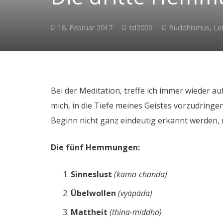
18. Februar 2017
td2009
Buddhismus
,
Le
Bei der Meditation, treffe ich immer wieder
mich, in die Tiefe meines Geistes vorzudringe
Beginn nicht ganz eindeutig erkannt werden,
Die fünf Hemmungen:
Sinneslust
(kama-chanda)
Übelwollen
(vyāpāda)
Mattheit
(thina-middha)