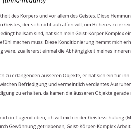
(tinha-middha)
eit des Körpers und vor allem des Geistes. Diese Hemmung w
en Geistes, der sich nicht aufraffen will, um Höheres zu errei
ingt heilsam sind, hat sich mein Geist-Körper Komplex ein
ühl machen muss. Diese Konditionierung hemmt mich erhebli
ng wäre, zuallererst einmal die Abhängigkeit meines innere
h zu erlangenden äusseren Objekte, er hat sich ein für ih
wischen Befriedigung und vermeintlich verdientes Ausruhen.
gung zu erhalten, da kamen die äusseren Objekte gerade rich
mich in Tugend üben, ich will mich in der Geistesschulung (Me
durch Gewöhnung getriebenen, Geist-Körper-Komplex Arbeit.