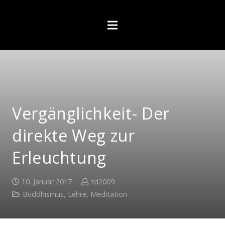
Vergänglichkeit- Der
direkte Weg zur
Erleuchtung
10. Januar 2017
td2009
Buddhismus
,
Lehre
,
Meditation