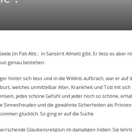
eele (in Pali
Atta ;
in Sanskrit
Atman
) gibt. Er liess es aber 
nun genau bestehen.
lger hinter sich liess und in die Wildnis aufbrach, war er a
urt, welches unmittelbar Alter, Krankheit und Tod mit sich zi
sein, jedes schöne Gefühl und jeder noch so schöne, erhab
 die Sinnesfreuden und die gewähnte Sicherheiten als Prinz
lkommen glücklich. So ging er auf die Suche.
errschende Glaubensreligion im damaligen Indien. Sie lehrte