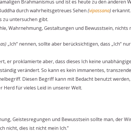
damaligen Brahmanismus und ist es heute zu den anderen W
 Buddha durch wahrheitsgetreues Sehen
(
vipassana
)
erkannt. 
es zu untersuchen gibt.
fühle, Wahrnehmung, Gestaltungen und Bewusstsein, nichts 
as)
„Ich“ nennen, sollte aber berücksichtigen, dass „Ich“ nur 
iert, er proklamierte aber, dass dieses Ich keine unabhängig
 ständig verändert. So kann es kein immanentes, transzenden
elbegriff. Diesen Begriff kann mit Bedacht benutzt werden, a
r Herd für vieles Leid in unserer Welt.
ung, Geistesregungen und Bewusstsein sollte man, der Wirkl
ch nicht, dies ist nicht mein Ich.”